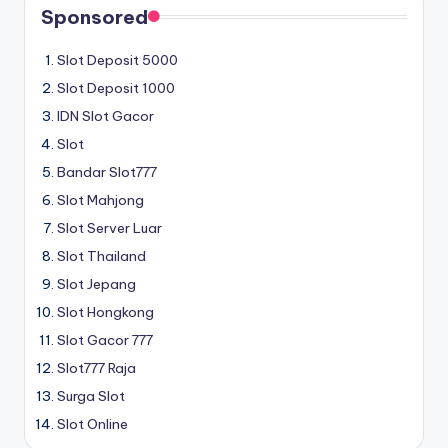
Sponsored
Slot Deposit 5000
Slot Deposit 1000
IDN Slot Gacor
Slot
Bandar Slot777
Slot Mahjong
Slot Server Luar
Slot Thailand
Slot Jepang
Slot Hongkong
Slot Gacor 777
Slot777 Raja
Surga Slot
Slot Online